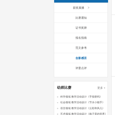
获奖展播
比赛通知
证书奖牌
报名指南
范文参考
合影感言
评委点评
幼师比赛
更多 +
科学领域 教学活动设计《手指密码》
社会领域 教学活动设计《节水小能手》
语言领域 教学活动设计《云彩和风儿》
艺术领域 教学活动设计《格子里的世界》