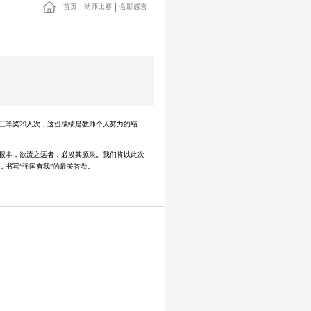
首页
幼师比赛
合影感言
三等奖29人次，这份成绩是教师个人努力的结
根本，欲流之远者，必浚其源泉。我们将以此次
书写“强国有我”的最美答卷。