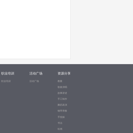
职业培训
活动广场
资源分享
职业培训
活动广场
教案
歌曲演唱
故事讲述
手工制作
舞蹈表演
钢琴弹奏
手指操
书法
绘画