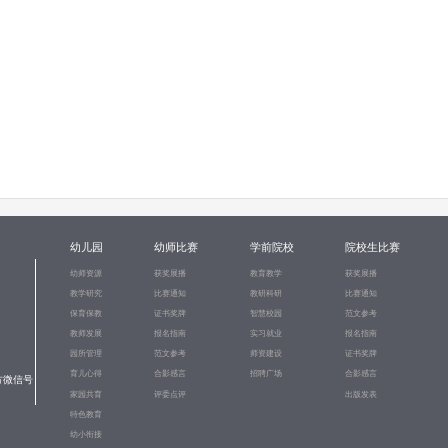
幼儿园
幼师比赛
学前院校
院校生比赛
幼师资源
获奖展播
教育教学
获奖展播
教学研究
比赛通知
教研科研
比赛通知
保育保教
证书奖牌
智慧校园
范文参考
教师发展
报名指南
实习就业
报名指南
园所管理
范文参考
师资建设
证书奖牌
育儿心得
合影感言
招聘广场
合影感言
方微信号
家园共育
评委点评
出版发表
特色教育
幼小衔接