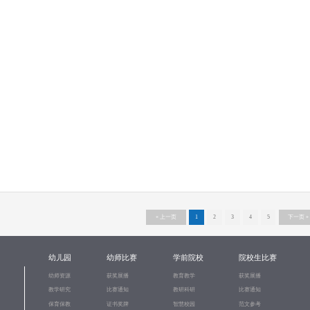
« 上一页
1
2
3
4
5
下一页 »
幼儿园
幼师比赛
学前院校
院校生比赛
幼师资源
获奖展播
教育教学
获奖展播
教学研究
比赛通知
教研科研
比赛通知
保育保教
证书奖牌
智慧校园
范文参考