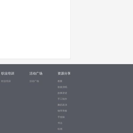
职业培训
活动广场
资源分享
职业培训
活动广场
教案
歌曲演唱
故事讲述
手工制作
舞蹈表演
钢琴弹奏
手指操
书法
绘画