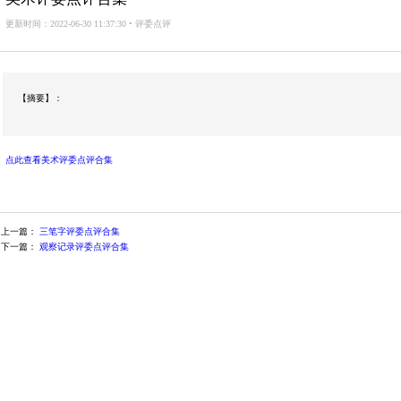
更新时间：2022-06-30 11:37:30 • 评委点评
【摘要】：
点此查看美术评委点评合集
上一篇：
三笔字评委点评合集
下一篇：
观察记录评委点评合集