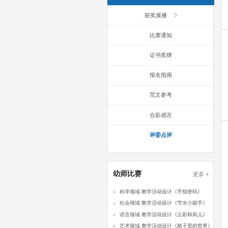
获奖展播
比赛通知
证书奖牌
报名指南
范文参考
合影感言
评委点评
幼师比赛
更多 +
科学领域 教学活动设计《手指密码》
社会领域 教学活动设计《节水小能手》
语言领域 教学活动设计《云彩和风儿》
艺术领域 教学活动设计《格子里的世界》