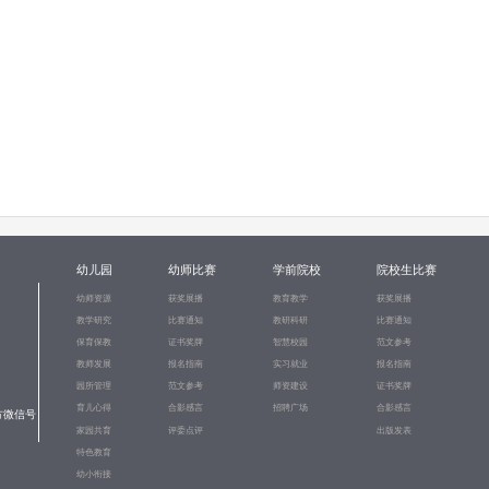
幼儿园
幼师比赛
学前院校
院校生比赛
幼师资源
获奖展播
教育教学
获奖展播
教学研究
比赛通知
教研科研
比赛通知
保育保教
证书奖牌
智慧校园
范文参考
教师发展
报名指南
实习就业
报名指南
园所管理
范文参考
师资建设
证书奖牌
育儿心得
合影感言
招聘广场
合影感言
方微信号
家园共育
评委点评
出版发表
特色教育
幼小衔接