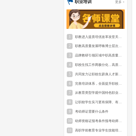
职业培训
更多 +
1
职教进入提质培优改革攻坚关键期
2
职教高质量发展呼唤博士层次“双师型”师资
3
品牌教研引领区域中职高质量发展
4
职校生找工作两极分化，高质量的职校就业需如何打造？
5
共同发力让职校生跻身人才新赛道
6
完善培训体系，全面提升职校校长综合素质
7
从教育类型学观中国特色职业教育“类型”定位
8
让职校学生实习更有保障、有质量
9
考幼师证需要什么条件
10
幼师资格证报考条件报考幼师资格证的步骤
11
高职学前教育专业学生技能培训体系的构建与探索