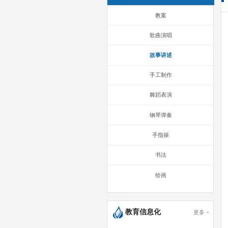
教案
歌曲演唱
故事讲述
手工制作
舞蹈表演
钢琴弹奏
手指操
书法
绘画
教育信息化
更多 +