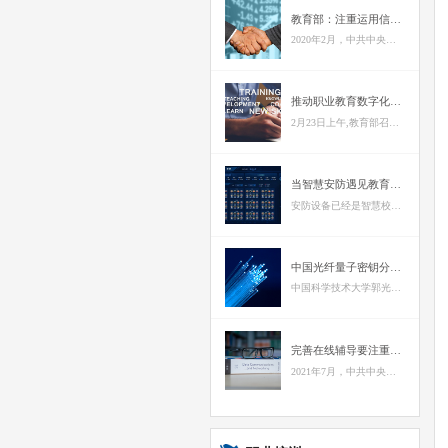
教育部：注重运用信息技术手段，强化校（园）长职责和使命担当
2020年2月，中共中央办公厅、国务院办公厅《关于深化新时代教育督导体制机制改革的意见》明确提出，“原则上，学校校（园）长在一个任期结束时，要接受一次综合督导”。
推动职业教育数字化升级！2022年职业教育重点工作发布
2月23日上午,教育部召开第三场2022教育新春系列新闻发布会，介绍推动现代职业教育高质量发展有关工作情况。
当智慧安防遇见教育智脑
安防设备已经是智慧校园的标配，配置在校门口、宿舍楼、校园周界及校园内重点区域，智脑平台能充分利用校园的智能感知终端，结合人像识别系统、智能门禁系统，通过多点位摄像头获取相关数据，将视频图像、周界预警、出勤信息、黑名单管理等相关模块在数据大屏上展示，让学校决策者对全校安防相关的数据及分析结果尽在掌握。
中国光纤量子密钥分发距离创世界纪录，向千公里量级迈出重要一步
中国科学技术大学郭光灿院士团队韩正甫教授及其合作者王双、银振强、何德勇、陈巍等，近期实现833公里光纤量子密钥分发，将安全传输距离世界纪录提升了200余公里，向实现千公里陆基量子保密通信迈出重要一步。
完善在线辅导要注重能力为先
2021年7月，中共中央办公厅、国务院办公厅印发《关于进一步减轻义务教育阶段学生作业负担和校外培训负担的意见》，开启了我国治理学生学业负担的新元年。